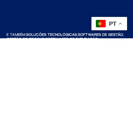
PT
E TAMBÉM:
SOLUÇÕES TECNOLÓGICAS,
SOFTWARES DE GESTÃO,
GESTÃO DE STOCKS,
SOFTWARES DE FATURAÇÃO,
SOFTWARES DE CONTABILIDADE,
SOFTWARES DE SEGURANÇA,
SOFTWARES DE MOBILIDADE,
SOFTWARES DE LOGÍSTICA,
SOFTWARES PARA RETALHO,
PROGRAMA DE FATURAÇÃO,
SOFTWARES DE GESTÃO EMPRESARIAL.
© COPYRIGHT 2026 | HC ARAÚJO, LDA. TODOS OS
DIREITOS RESERVADOS.
PEDIDO DE ASSISTÊNCIA
PRIVACIDADE & COOKIES
RECRUTAMENTO
LIVRO DE RECLAMAÇÕES
MAPA DO SITE