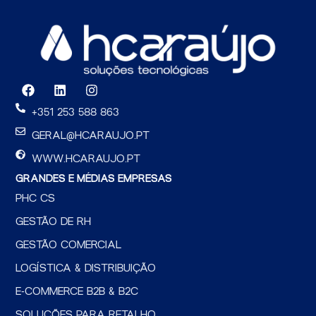
F
L
I
a
i
n
c
n
s
+351 253 588 863
e
k
t
b
e
a
GERAL@HCARAUJO.PT
o
d
g
o
i
r
WWW.HCARAUJO.PT
k
n
a
GRANDES E MÉDIAS EMPRESAS
m
PHC CS
GESTÃO DE RH
GESTÃO COMERCIAL
LOGÍSTICA & DISTRIBUIÇÃO
E-COMMERCE B2B & B2C
SOLUÇÕES PARA RETALHO