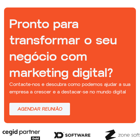
Pronto para
transformar o seu
negócio com
marketing digital?
Contacte-nos e descubra como podemos ajudar a sua
empresa a crescer e a destacar-se no mundo digital
AGENDAR REUNIÃO