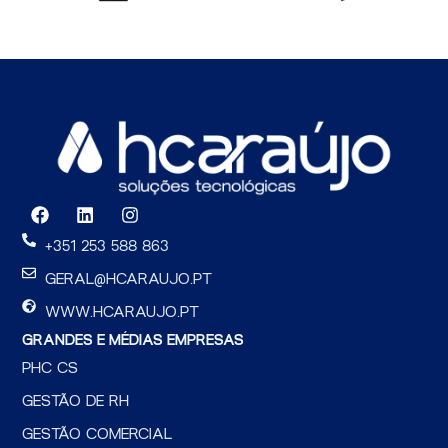
F
L
I
a
i
n
c
n
s
+351 253 588 863
e
k
t
b
e
a
GERAL@HCARAUJO.PT
o
d
g
o
i
r
WWW.HCARAUJO.PT
k
n
a
GRANDES E MÉDIAS EMPRESAS
m
PHC CS
GESTÃO DE RH
GESTÃO COMERCIAL