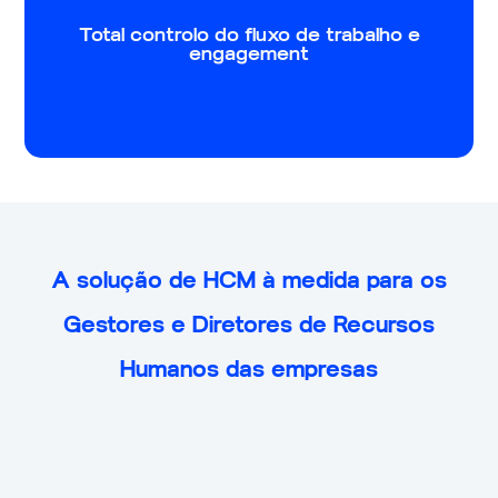
para alocação a projetos estratégicos da organização.
Total controlo do fluxo de trabalho e
Além disso, inclui ferramentas para fomentar o
engagement
reconhecimento entre os colaboradores e promover
os valores da organização.
A solução de HCM à medida para os
Gestores e Diretores de Recursos
Humanos das empresas