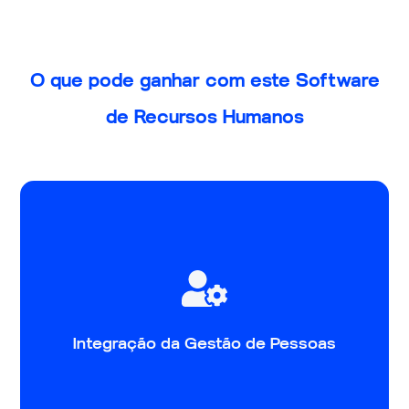
O que pode ganhar com este Software
de Recursos Humanos
Desde o momento da atração e recrutamento até ao
processamento de salários, todos os dados e
informação se interligam para garantir o máximo de
automatismos. Processos simplificados garantindo o
Integração da Gestão de Pessoas
cumprimento da legislação, em qualquer dispositivo