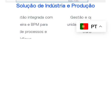
Solução de Indústria e Produção
ada com
Gestão e operação total para
Soluçã
para
unidades de produção e indústria
a á
PT
s e
transformadora.
au
Manufactor
O que pode ganhar com esta solução