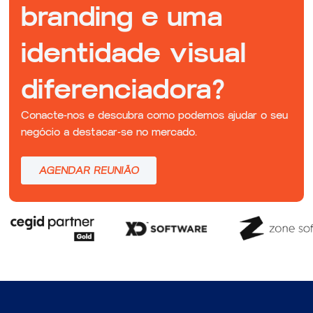
branding e uma
identidade visual
diferenciadora?
Conacte-nos e descubra como podemos ajudar o seu
negócio a destacar-se no mercado.
AGENDAR REUNIÃO