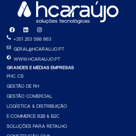
F
L
I
a
i
n
c
n
s
+351 253 588 863
e
k
t
b
e
a
GERAL@HCARAUJO.PT
o
d
g
o
i
r
WWW.HCARAUJO.PT
k
n
a
GRANDES E MÉDIAS EMPRESAS
m
PHC CS
GESTÃO DE RH
GESTÃO COMERCIAL
LOGÍSTICA & DISTRIBUIÇÃO
E-COMMERCE B2B & B2C
SOLUÇÕES PARA RETALHO