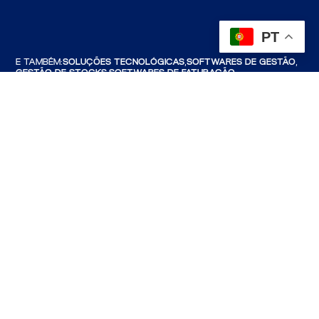
PT
E TAMBÉM:
SOLUÇÕES TECNOLÓGICAS,
SOFTWARES DE GESTÃO,
GESTÃO DE STOCKS,
SOFTWARES DE FATURAÇÃO,
SOFTWARES DE CONTABILIDADE,
SOFTWARES DE SEGURANÇA,
SOFTWARES DE MOBILIDADE,
SOFTWARES DE LOGÍSTICA,
SOFTWARES PARA RETALHO,
PROGRAMA DE FATURAÇÃO,
SOFTWARES DE GESTÃO EMPRESARIAL.
© COPYRIGHT 2026 | HC ARAÚJO, LDA. TODOS OS
DIREITOS RESERVADOS.
PEDIDO DE ASSISTÊNCIA
PRIVACIDADE & COOKIES
RECRUTAMENTO
LIVRO DE RECLAMAÇÕES
MAPA DO SITE