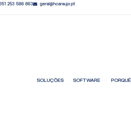
351 253 588 863
geral@hcaraujo.pt
Open Softw
SOLUÇÕES
SOFTWARE
PORQUÊ