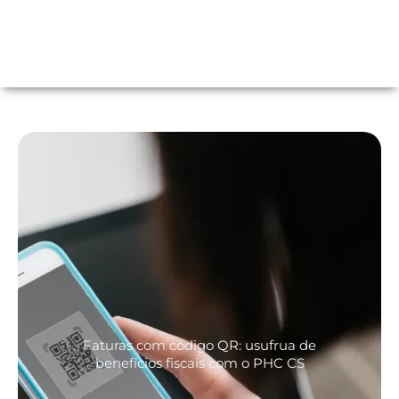
Faturas com código QR: usufrua de
benefícios fiscais com o PHC CS