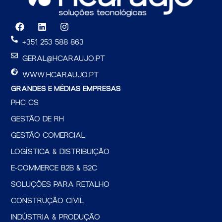
F
L
I
a
i
n
c
n
s
+351 253 588 863
e
k
t
b
e
a
GERAL@HCARAUJO.PT
o
d
g
o
i
r
WWW.HCARAUJO.PT
k
n
a
GRANDES E MÉDIAS EMPRESAS
m
PHC CS
GESTÃO DE RH
GESTÃO COMERCIAL
LOGÍSTICA & DISTRIBUIÇÃO
E-COMMERCE B2B & B2C
SOLUÇÕES PARA RETALHO
CONSTRUÇÃO CIVIL
INDÚSTRIA & PRODUÇÃO