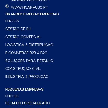
o
d
g
o
i
r
WWW.HCARAUJO.PT
k
n
a
GRANDES E MÉDIAS EMPRESAS
m
PHC CS
GESTÃO DE RH
GESTÃO COMERCIAL
LOGÍSTICA & DISTRIBUIÇÃO
E-COMMERCE B2B & B2C
SOLUÇÕES PARA RETALHO
CONSTRUÇÃO CIVIL
INDÚSTRIA & PRODUÇÃO
PEQUENAS EMPRESAS
PHC GO
RETALHO ESPECIALIZADO