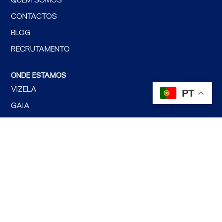
QUEM SOMOS
CONTACTOS
BLOG
RECRUTAMENTO
ONDE ESTAMOS
VIZELA
PT
GAIA
E TAMBÉM:
SOLUÇÕES TECNOLÓGICAS,
SOFTWARES DE GESTÃO,
GESTÃO DE STOCKS,
SOFTWARES DE FATURAÇÃO,
SOFTWARES DE CONTABILIDADE,
SOFTWARES DE SEGURANÇA,
SOFTWARES DE MOBILIDADE,
SOFTWARES DE LOGÍSTICA,
SOFTWARES PARA RETALHO,
PROGRAMA DE FATURAÇÃO,
SOFTWARES DE GESTÃO EMPRESARIAL.