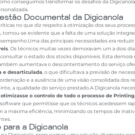
 como conseguimos transformar os desafios da Digicanol
rsonalizada.
Gestão Documental da Digicanola
ríticas no que diz respeito à otimização dos seus proce
tornou-se evidente que a falta de uma solução integrada 
sempenho.Uma das principais necessidades era reduzi
veis
. Os técnicos muitas vezes demoravam um a dois dia
 consultar o estado dos stocks disponíveis. Esta demor
ambém aumentava o descontentamento do serviço oferec
 e desarticulada
, o que dificultava a previsão de nec
 coordenação e a ausência de uma visão consolidada dos
uinte, a qualidade do serviço prestado.A Digicanola nec
otimizasse o controlo de todo o processo de Printing
m software que permitisse que os técnicos acedessem ra
com a máxima eficiência, minimizando os tempos de inati
ntes.
 para a Digicanola
dos na Digicanola, propusemos uma solução altamente per