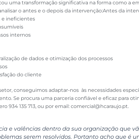
cou uma transformação significativa na forma como a em
alisar o antes e o depois da intervenção:
Antes da inter
e ineficientes
onsumíveis
sos internos
alização de dados e otimização dos processos
rsos
isfação do cliente
or, conseguimos adaptar-nos às necessidades específic
to. Se procura uma parceria confiável e eficaz para oti
o 934 135 713, ou por email:
comercial@hcaraujo.pt
.
ia e valências dentro da sua organização que vã
roblemas serem resolvidos. Portanto acho que é u