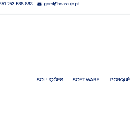
351 253 588 863
geral@hcaraujo.pt
Open Softw
SOLUÇÕES
SOFTWARE
PORQUÊ